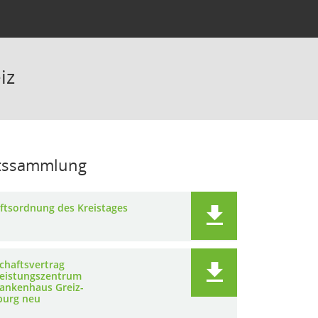
iz
htssammlung
ftsordnung des Kreistages
chaftsvertrag
leistungszentrum
rankenhaus Greiz-
urg neu