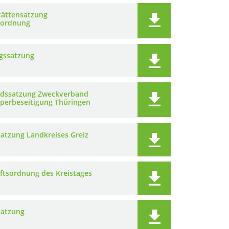
tättensatzung
tordnung
ngssatzung
dssatzung Zweckverband
rperbeseitigung Thüringen
atzung Landkreises Greiz
ftsordnung des Kreistages
satzung