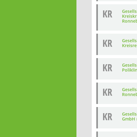
KR
Gesells
Kreisk
Ronneb
KR
Gesells
Kreisr
KR
Gesell
Polikli
KR
Gesell
Ronneb
KR
Gesell
GmbH 