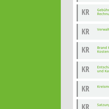
KR
Gebühr
Rechnu
KR
Verwal
KR
Brand 
Kosten
KR
Entsch
und Ka
KR
Kreism
KR
Satzun