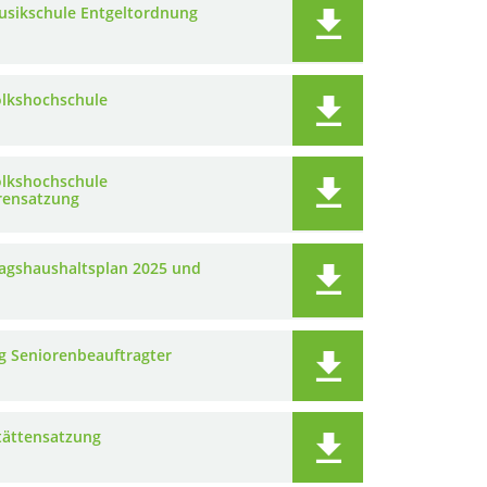
usikschule Entgeltordnung
olkshochschule
olkshochschule
ensatzung
agshaushaltsplan 2025 und
g Seniorenbeauftragter
tättensatzung