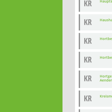
KR
Haupts
KR
Hausha
KR
Hortbe
KR
Hortbe
KR
Hortge
Aende
KR
Kreism