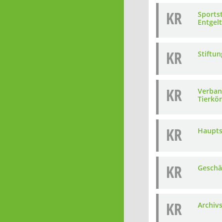
KR
Sports
Entgel
KR
Stiftu
KR
Verban
Tierkö
KR
Haupts
KR
Geschä
KR
Archiv