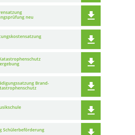
ensatzung
ngsprüfung neu
tungskostensatzung
Katastrophenschutz
ergebung
ädigungssatzung Brand-
tastrophenschutz
usikschule
g Schülerbeförderung