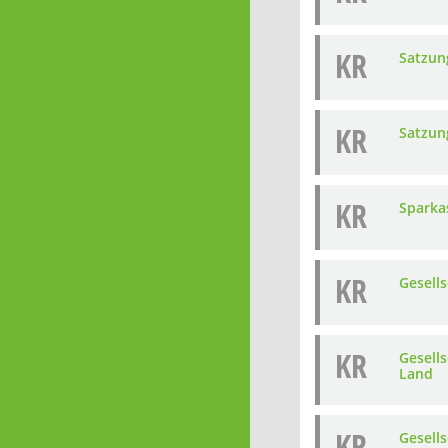
KR
Satzun
KR
Satzun
KR
Sparka
KR
Gesell
KR
Gesell
Land
KR
Gesell