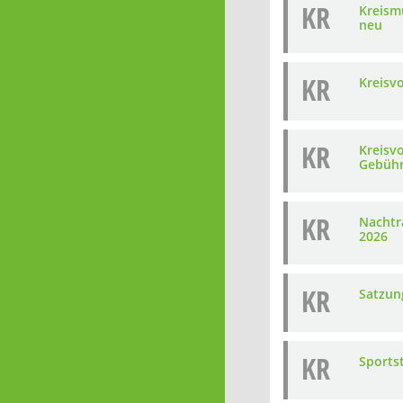
KR
Kreism
neu
KR
Kreisv
KR
Kreisv
Gebühr
KR
Nachtr
2026
KR
Satzun
KR
Sports