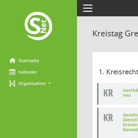
Toggle navigation
Kreistag Gre
Startseite
1. Kreisrec
Kalender
Organisation
KR
Geschä
neu
KR
Gesells
Dienst
Kreisk
Ronneb