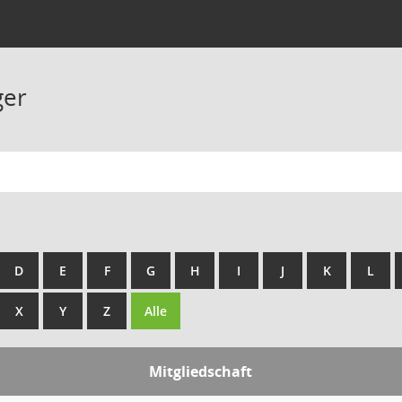
ger
D
E
F
G
H
I
J
K
L
X
Y
Z
Alle
Mitgliedschaft