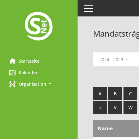
Toggle navigation
Mandatsträ
2024 - 2029
Startseite
Kalender
Organisation
A
B
C
U
V
W
Name