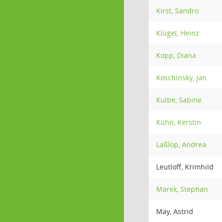
Kirst, Sandro
Klügel, Heinz
Kopp, Diana
Koschinsky, Jan
Kulbe, Sabine
Kühn, Kerstin
Laßlop, Andrea
Leutloff, Krimhild
Marek, Stephan
May, Astrid