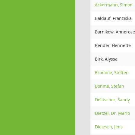
Ackermann, Simon
Baldauf, Franziska
Barnikow, Annerose
Bender, Henriette
Birk, Alyssa
Bromme, Steffen
Böhme, Stefan
Delitscher, Sandy
Dietzel, Dr. Mario
Dietzsch, Jens