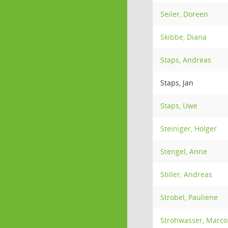
Seiler, Doreen
Skibbe, Diana
Staps, Andreas
Staps, Jan
Staps, Uwe
Steiniger, Holger
Stengel, Anne
Stiller, Andreas
Strobel, Pauliene
Strohwasser, Marco