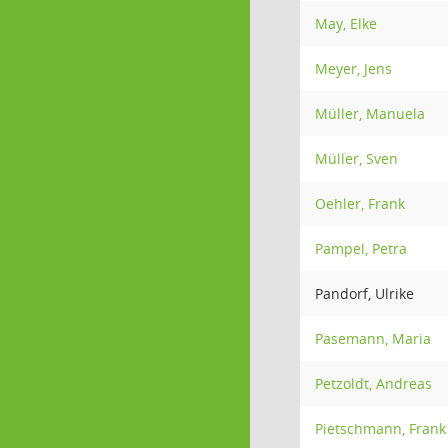
May, Elke
Meyer, Jens
Müller, Manuela
Müller, Sven
Oehler, Frank
Pampel, Petra
Pandorf, Ulrike
Pasemann, Maria
Petzoldt, Andreas
Pietschmann, Frank