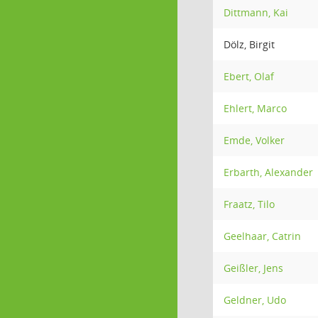
Dittmann, Kai
Dölz, Birgit
Ebert, Olaf
Ehlert, Marco
Emde, Volker
Erbarth, Alexander
Fraatz, Tilo
Geelhaar, Catrin
Geißler, Jens
Geldner, Udo